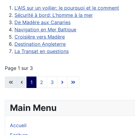
L'AIS sur un voilier: le pourquoi et le comment
Sécurité à bord: L'homme à la mer
De Madère aux Canaries
Navigation en Mer Baltique
Croisière vers Madère
Destination Angleterre
La Transat en questions
Page 1 sur 3
1
2
3
Main Menu
Accueil
Ecriture