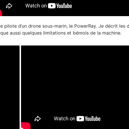
ilote d’un drone sous-marin, le PowerRay. Je décrit les diff
oque aussi quelques limitations et bémols de la machine.